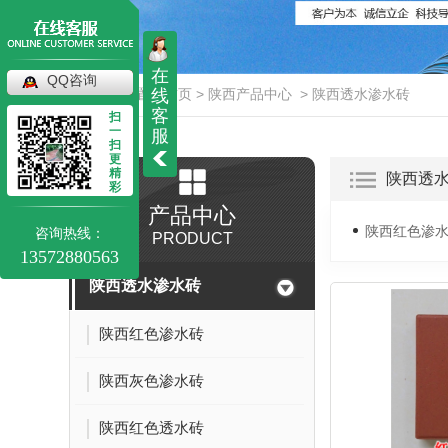
在
QQ咨询
当前位置：
首页
>
陕西产品中心
>
陕西透水渗水砖
线
客
扫
一
服
扫
更
精
陕西透
彩
产品中心
陕西红色渗
咨询热线：
PRODUCT
13572880563
陕西透水渗水砖
陕西红色渗水砖
陕西灰色渗水砖
陕西红色透水砖