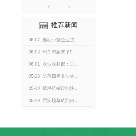
推荐新闻
06-07
推动小微企业贷款实现“两增”
06-03
华为鸿蒙来了!“碰一碰”就可实现设备互联
06-01
农业农村部：主要农作物种子质量抽查合格率稳定在98%以上
05-28
防范四类非法集资 守护老年人钱袋子
05-19
草坪砖铺设的注意事项有哪些？
05-19
西安植草砖如何植草？快去收藏吧